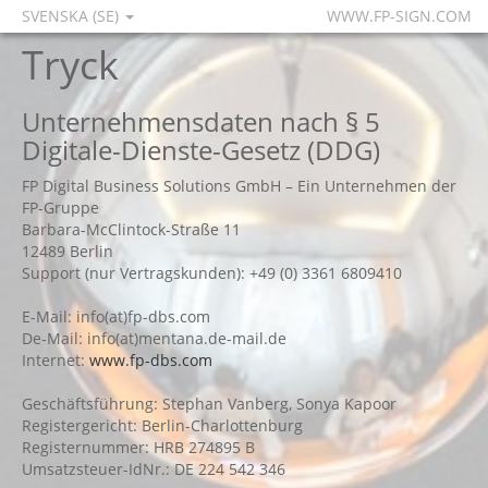
SVENSKA (SE)
WWW.FP-SIGN.COM
Tryck
Unternehmensdaten nach § 5
Digitale-Dienste-Gesetz (DDG)
FP Digital Business Solutions GmbH – Ein Unternehmen der
FP-Gruppe
Barbara-McClintock-Straße 11
12489 Berlin
Support (nur Vertragskunden): +49 (0) 3361 6809410
E-Mail: info(at)fp-dbs.com
De-Mail: info(at)mentana.de-mail.de
Internet:
www.fp-dbs.com
Geschäftsführung: Stephan Vanberg, Sonya Kapoor
Registergericht: Berlin-Charlottenburg
Registernummer: HRB 274895 B
Umsatzsteuer-IdNr.: DE 224 542 346