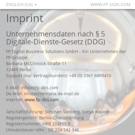
ENGLISH (CA)
WWW.FP-SIGN.COM
Imprint
Unternehmensdaten nach § 5
Digitale-Dienste-Gesetz (DDG)
FP Digital Business Solutions GmbH – Ein Unternehmen der
FP-Gruppe
Barbara-McClintock-Straße 11
12489 Berlin
Support (nur Vertragskunden): +49 (0) 3361 6809410
E-Mail: info(at)fp-dbs.com
De-Mail: info(at)mentana.de-mail.de
Internet:
www.fp-dbs.com
Geschäftsführung: Stephan Vanberg, Sonya Kapoor
Registergericht: Berlin-Charlottenburg
Registernummer: HRB 274895 B
Umsatzsteuer-IdNr.: DE 224 542 346