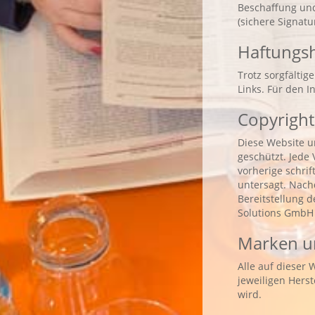
Beschaffung und
(sichere Signa
Haftungs
Trotz sorgfältig
Links. Für den I
Copyright
Diese Website u
geschützt. Jede
vorherige schri
untersagt. Nach
Bereitstellung d
Solutions GmbH g
Marken u
Alle auf dieser
jeweiligen Hers
wird.