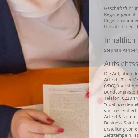
Geschäftsführun
Registergericht:
Registernummer
Umsatzsteuer-Id
Inhaltlich
Stephan Vanber
Aufsichts
Die Aufgaben der
Artikel 17 der V
(VDG) übernimm
Bundesministeri
Telefon: 0228 14
"qualifizierten 
von akkreditiert
Artikel 3 Nummer
Business Solutio
Erstellung von e
Zeitstempeln, is