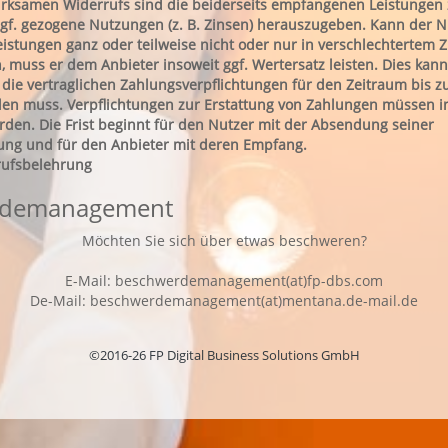
wirksamen Widerrufs sind die beiderseits empfangenen Leistungen
f. gezogene Nutzungen (z. B. Zinsen) herauszugeben. Kann der N
stungen ganz oder teilweise nicht oder nur in verschlechtertem 
 muss er dem Anbieter insoweit ggf. Wertersatz leisten. Dies kann
 die vertraglichen Zahlungsverpflichtungen für den Zeitraum bis 
llen muss. Verpflichtungen zur Erstattung von Zahlungen müssen i
erden. Die Frist beginnt für den Nutzer mit der Absendung seiner
ung und für den Anbieter mit deren Empfang.
rufsbelehrung
rdemanagement
Möchten Sie sich über etwas beschweren?
E-Mail: beschwerdemanagement(at)fp-dbs.com
De-Mail: beschwerdemanagement(at)mentana.de-mail.de
©2016-26 FP Digital Business Solutions GmbH