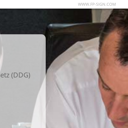
WWW.FP-SIGN.COM
etz (DDG)