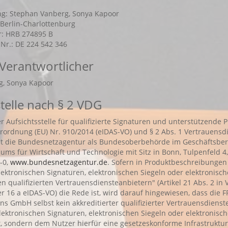
g: Stephan Vanberg, Sonya Kapoor
 Berlin-Charlottenburg
: HRB 274895 B
Nr.: DE 224 542 346
 Verantwortlicher
g, Sonya Kapoor
stelle nach § 2 VDG
 Aufsichtsstelle für qualifizierte Signaturen und unterstützende 
erordnung (EU) Nr. 910/2014 (eIDAS-VO) und § 2 Abs. 1 Vertrauensd
t die Bundesnetzagentur als Bundesoberbehörde im Geschäftsber
ums für Wirtschaft und Technologie mit Sitz in Bonn, Tulpenfeld 4
-0,
www.bundesnetzagentur.de
. Sofern in Produktbeschreibungen
elektronischen Signaturen, elektronischen Siegeln oder elektronisc
en qualifizierten Vertrauensdiensteanbietern" (Artikel 21 Abs. 2 in
 16 a eIDAS-VO) die Rede ist, wird darauf hingewiesen, dass die FP
ns GmbH selbst kein akkreditierter qualifizierter Vertrauensdienst
lektronischen Signaturen, elektronischen Siegeln oder elektronisc
t, sondern dem Nutzer hierfür eine gesetzeskonforme Infrastruktur