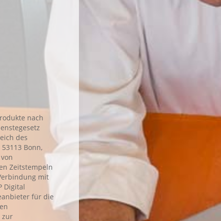
Produkte nach
ienstegesetz
eich des
, 53113 Bonn,
 von
hen Zeitstempeln
 Verbindung mit
 Digital
eanbieter für die
hen
 zur