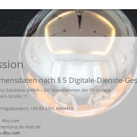
ssion
ensdaten nach § 5 Digitale-Dienste-Ges
ness Solutions GmbH – Ein Unternehmen der FP-Gruppe
ock-Straße 11
rtragskunden): +49 (0) 3361 6809410
fp-dbs.com
t)mentana.de-mail.de
p-dbs.com