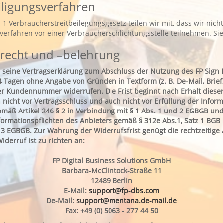
eiligungsverfahren
1 Verbraucherstreitbeilegungsgesetz teilen wir mit, dass wir nich
sverfahren vor einer Verbraucherschlichtungsstelle teilnehmen. Si
recht und –belehrung
 seine Vertragserklärung zum Abschluss der Nutzung des FP Sign 
 Tagen ohne Angabe von Gründen in Textform (z. B. De-Mail, Brief, 
r Kundennummer widerrufen. Die Frist beginnt nach Erhalt dieser
 nicht vor Vertragsschluss und auch nicht vor Erfüllung der Inform
emäß Artikel 246 § 2 in Verbindung mit § 1 Abs. 1 und 2 EGBGB und
nformationspflichten des Anbieters gemäß § 312e Abs.1, Satz 1 BGB
 § 3 EGBGB. Zur Wahrung der Widerrufsfrist genügt die rechtzeitig
iderruf ist zu richten an:
FP Digital Business Solutions GmbH
Barbara-McClintock-Straße 11
12489 Berlin
E-Mail:
support@fp-dbs.com
De-Mail:
support@mentana.de-mail.de
Fax: +49 (0) 5063 - 277 44 50