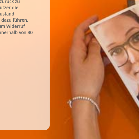
 zurück zu
utzer die
Zustand
 dazu führen,
zum Widerruf
nnerhalb von 30