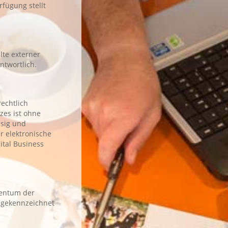
fügung stellt
lte externer
ntwortlich.
echtlich
zes ist ohne
ssig und
r elektronische
gital Business
gentum der
t gekennzeichnet