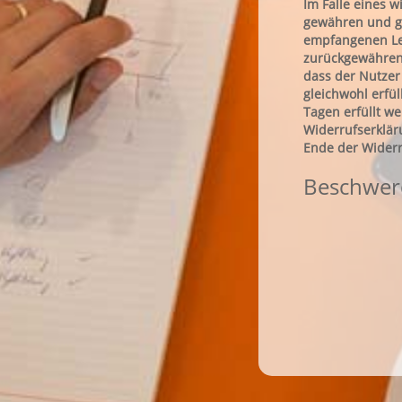
Im Falle eines 
gewähren und gg
empfangenen Lei
zurückgewähren,
dass der Nutzer
gleichwohl erfü
Tagen erfüllt w
Widerrufserklär
Ende der Wider
Beschwe