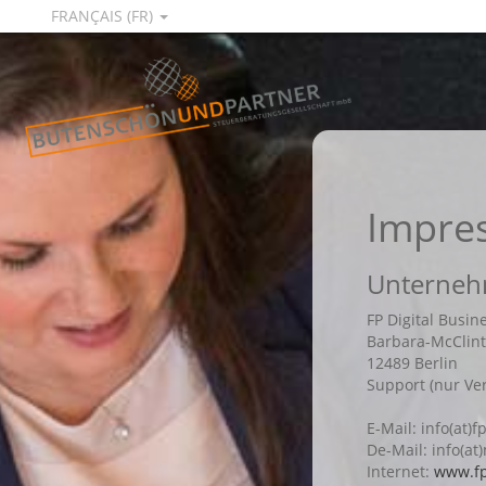
FRANÇAIS (FR)
Impre
Unternehm
FP Digital Busi
Barbara-McClint
12489 Berlin
Support (nur Ve
E-Mail: info(at)
De-Mail: info(a
Internet:
www.f