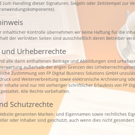
 zum Handling dieser Signaturen, Siegeln oder Zeitstempel zur Ver
turanwendungskomponente).
hinweis
er inhaltlicher Kontrolle übernehmen wir keine Haftung für die Inha
nhalt der verlinkten Seiten sind ausschließlich deren Betreiber vera
 und Urheberrechte
nd alle darin enthaltenen Beiträge und Abbildungen sind urheberr
 Verwertung außerhalb der engen Grenzen des Urheberrechtsgeset
ftliche Zustimmung von FP Digital Business Solutions GmbH unzulä
druck und Weiterverbreitung sowie elektronische Archivierung ode
er Inhalte sind nur mit vorheriger schriftlicher Erlaubnis von FP Di
estattet. Alle Rechte vorbehalten.
nd Schutzrechte
 Website genannten Marken- und Eigennamen sowie rechtliches Ei
teller oder Inhaber sind geschützt, auch wenn dies nicht gesonder