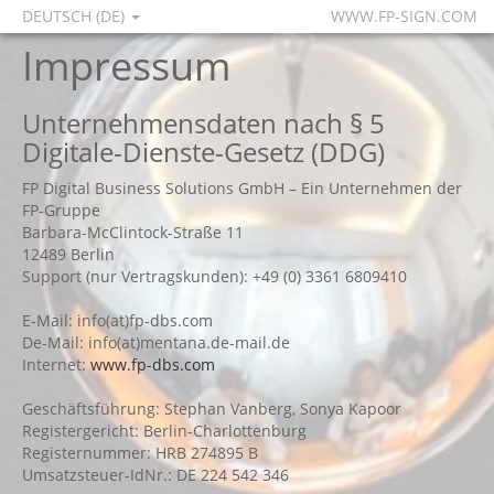
DEUTSCH (DE)
WWW.FP-SIGN.COM
Impressum
Unternehmensdaten nach § 5
Digitale-Dienste-Gesetz (DDG)
FP Digital Business Solutions GmbH – Ein Unternehmen der
FP-Gruppe
Barbara-McClintock-Straße 11
12489 Berlin
Support (nur Vertragskunden): +49 (0) 3361 6809410
E-Mail: info(at)fp-dbs.com
De-Mail: info(at)mentana.de-mail.de
Internet:
www.fp-dbs.com
Geschäftsführung: Stephan Vanberg, Sonya Kapoor
Registergericht: Berlin-Charlottenburg
Registernummer: HRB 274895 B
Umsatzsteuer-IdNr.: DE 224 542 346